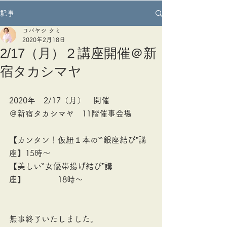
記事
コバヤシ クミ
2020年2月18日
2/17（月）２講座開催＠新
宿タカシマヤ
2020年　2/17（月）　開催
＠新宿タカシマヤ　11階催事会場
【カンタン！仮紐１本の‷銀座結び”講
座】15時～　
【美しい‶女優帯揚げ結び”講
座】　　　　18時～　
無事終了いたしました。