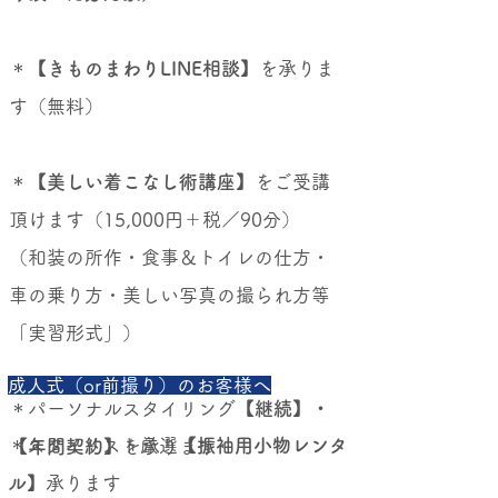
＊
【きものまわりLINE相談】
を承りま
す（無料）
＊
【美しい着こなし術講座】
をご受講
頂けます（15,000円＋税／90分）
（和装の所作・食事＆トイレの仕方・
車の乗り方・美しい写真の撮られ方等
「実習形式」）
成人式（or前撮り）のお客様へ
＊パーソナルスタイリング
【継続】・
＊スタイリスト厳選
【振袖用小物レンタ
【年間契約】
を承ります
ル】
承ります