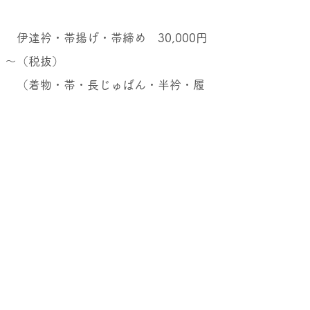
伊達衿・帯揚げ・帯締め 30,000円
～（税抜）
（着物・帯・長じゅばん・半衿・履
物・バッグ・髪飾りのレンタルはござい
ません）