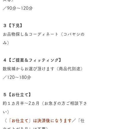
／90分～120分
３
【下見】
お品物探し＆コーディネート（コバヤシの
み）
４【ご提案＆フィッティング】
数候補からお選び頂けます（商品代別途）
／120～180分
５【お仕立て】
約１カ月半～2カ月（お急ぎの方ご相談下さ
い）
（
「お仕立て」は決済後になります
／「仕